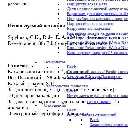
развития.
Нарциссическая мать
Дети нарциссической матери: к
Взрослые дети нарциссической 
Предвыборная кампания нарцис
Нарциссическая западня
Используемый источник
Разрушенные надежды
Как вырваться из капкана нарц
Sigelman, C.K., Rider E. A. (2015) Life-Span Human
Romantic Relationship With a Nar
Development, 8th Ed. (покупать необязательно)
Romantic Relationship With a Narci
Romantic Relationship With a Nar
Ваш партнер нарцисс? Чек лист
Психопаты
Стоимость
Back
Каждое занятие стоит 12 долларов
Скопинский маньяк/ Разбор пси
Чек-лист Р. Хаэра "Психопат"
Все 16 занятий - 98 долларов (без сертификата)
Каждый экзамен $10
Расстройства личности
За дополнительные эссе (в качестве пересдачи)-
Back
10 долларов за каждое.
Истерическое расстройство лич
За домашние задания студентам по
программе
-75
Отношения
долларов
Back
Электронный сертификат 4 доллара
Общие законы отношений
Back
Закон сохранения э