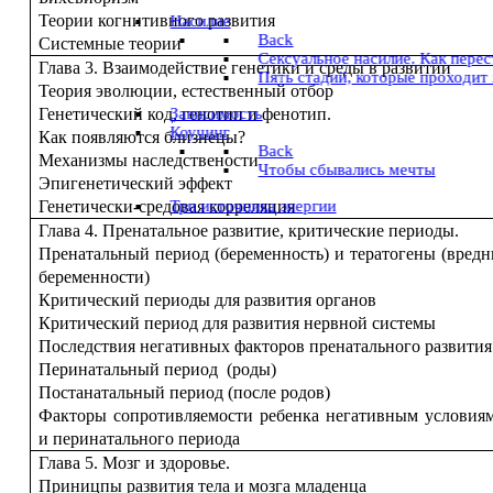
Теории когнитивного развития
Насилие
Back
Системные теории
Сексуальное насилие. Как пере
Глава 3. Взаимодействие генетики и среды в развитии
Пять стадий, которые проходит
Теория эволюции, естественный отбор
Зависимость
Генетический код, генотип и фенотип.
Коучинг
Как появляются близнецы?
Back
Механизмы наследствености
Чтобы сбывались мечты
Эпигенетический эффект
Три источника энергии
Генетически-средовая корреляция
Глава 4. Пренатальное развитие, критические периоды.
Пренатальный период (беременность) и тератогены (вред
беременности)
Критический периоды для развития органов
Критический период для развития нервной системы
Последствия негативных факторов пренатального развития
Перинатальный период (роды)
Постанатальный период (после родов)
Факторы сопротивляемости ребенка негативным условиям
и перинатального периода
Глава 5. Мозг и здоровье.
Приницпы развития тела и мозга младенца