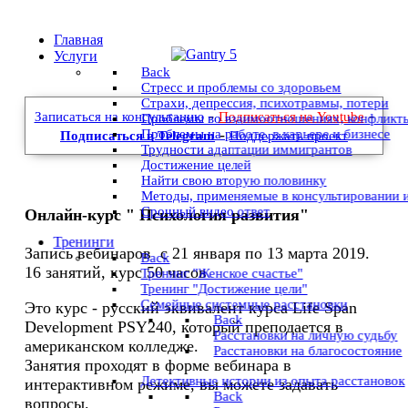
Главная
Услуги
Back
Стресс и проблемы со здоровьем
Страхи, депрессия, психотравмы, потери
-
-
Записаться на консультацию
Подписаться на Youtube
Проблемы во взаимоотношениях, конфликт
-
Проблемы на работе, в карьере и бизнесе
Подписаться в Telegram
Поддержать проект
Трудности адаптации иммигрантов
Достижение целей
Найти свою вторую половинку
Методы, применяемые в консультировании 
Срочный видео ответ
Онлайн-курс " Психология развития"
Тренинги
Запись вебинаров с 21 января по 13 марта 2019.
Back
16 занятий, курс 50 часов
Тренинг "Женское счастье"
Тренинг "Достижение цели"
Семейные системные расстановки
Это курс - русский эквивалент курса Life Span
Back
Development PSY240, который преподается в
Расстановки на личную судьбу
американском колледже.
Расстановки на благосостояние
Занятия проходят в форме вебинара в
Детективные истории из опыта расстановок
интерактивном режиме, вы можете задавать
Back
вопросы.