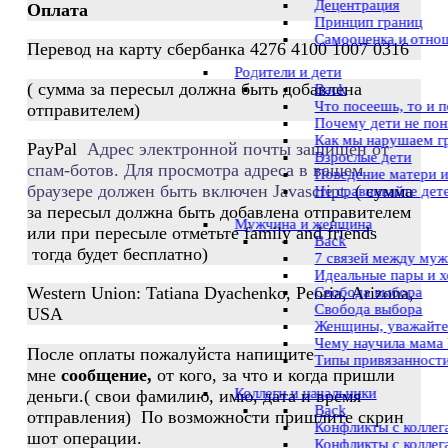
Децентрация
Оплата
Принцип границ
Самооценка и отно
Перевод на карту сбербанка 4276 4100 1007 0316
Pодители и дети
( сумма за пересыл должна быть добавлена
Back
Что посеешь, то и 
отправителем)
Почему дети не по
Как мы нарушаем г
PayPal
Адрес электронной почты защищен от
Взрослые дети
спам-ботов. Для просмотра адреса в вашем
Поведение матери и
браузере должен быть включен Javascript.
( сумма
Не сравнивайте дет
за пересыл должна быть добавлена отправителем
Мужчина и женщина
или при пересыле отметьте family and friends
Back
тогда будет бесплатно)
7 связей между му
Идеальные пары и 
Western Union: Tatiana Dyachenko, Peoria, Arizona,
Свобода выбора
Свобода выбора
USA
Женщины, уважайте
Чему научила мама
После оплаты пожалуйста напишите
Типы привязанности
мне
сообщение,
от кого, за что и когда пришли
Коллеги и начальники
деньги.( свои фамилию, имю, дата и время
Back
отправления) По возможности пришлите скрин
Конфликты с коллег
шот операции.
Конфликты с коллег