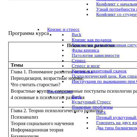
Конфликт с начальни
Узнай потребности 
Конфликт со студе
Кризис и стресс
Программа курса
Back
Кризис как подарок
Кризис как революционная ситу
Психология развития
Фазы кризиса
Патология зависимости
Стресс
Темы
Стресс и мозг
Кризис и квантовый скачок
Глава 1. Понимание развития человека
Психологический шок. Как спра
Периодизация, возрастные нормы,
Инструкция по выживанию при
Что считать старостью?
Возрастные группы, современные постулаты психологии р
Иммиграция
Back
4 основные в психологии развития
Культурный Стресс
Языковые проблемы
Глава 2. Теории психологического развития
Back
Психоанализ
Первый культурный
Говорить на двух я
Теория социального научения
Два типа билингвиз
Информационная теория
Бихевиоризм