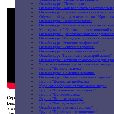
Онлайн-курс " Психоанализ"
Онлайн-курс «Как воспитать счастливого и
Онлайн-курс "Гуманистическая психотерапи
Обучающий курс для психологов " Кризисн
Онлайн-курс "Психопатология"
Онлайн-курс "Как найти любовь и не потеря
Мастер-класс " От токсичных отношений к
Онлайн-курс "Диалектическая поведенческа
Онлайн-курс "Метод разрушения гештальта
Онлайн-курс "Решение конфликтов"
Онлайн-курс "Гештальт терапия"
Онлайн-курс "Как осуществить мечту"
Онлайн курс "Переписать сценарий жизни"
Онлайн-курс "Техники самопомощи для здо
9 шагов к свободе. Детоксикация от нарцис
Группа "Детские травмы"
Онлайн-курс "Семейная терапия"
Онлайн-курс "Интерперсональная терапия"
Группа "Денежные проблемы"
Курс самообороны от токсичных людей
Группа "Повышение самооценки"
Группа "Психосоматика"
Сертификат
Группа "Личные границы"
Выдается при условии, если вы ваши знания за
Группа "Выход из кризиса"
Онлайн-курс "Личные границы"
этот курс не ниже, чем 70%
Группа "Проблемы в отношениях"
Для получении сертификата, надо выполнить 4