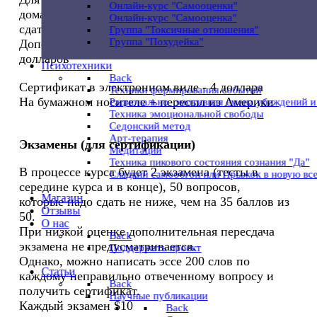
Онлайн-курс "Cамооценки"
домашних задания
Онлайн-курс "Cамооценка"
сдать два теста.
Группа "Токсичные отношения"
Группа "Похудейка"
Дополнительная плата за задания и экзамены 50
долларов
Психотехники
Back
Сертификат в электронном виде - 4 доллара
Техники формирования событий
На бумажном носителе + пересыл из Америки
Рационально- эмотивная смена убеждений 
Техника эмоциональной свободы
Седонский метод
Арт-терапия
Экзамены (для сертификации)
Медитации
Техника пикового состояния сознания "Да"
В процессе курса будет 2 экзамена (тесты в
Сладкий самообгон или Прыжок в новую вс
середине курса и в конце), 50 вопросов,
Магазин
которые надо сдать не ниже, чем на 35 баллов из
Отзывы
50.
O нас
При низкой оценке дополнительная пересдача
Back
экзамена не предусматривается.
Поддержать проект
Однако, можно написать эссе 200 слов по
Статьи
каждому неправильно отвеченному вопросу и
Back
получить сертификат.
Научные публикации
Каждый экзамен $10
Back