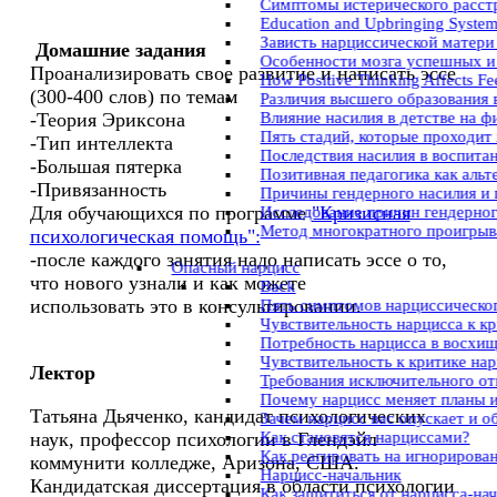
Симптомы истерического расст
Education and Upbringing System 
Зависть нарциссической матери
Домашние задания
Особенности мозга успешных и
Проанализировать свое развитие и написать эссе
How Positive Thinking Affects Fe
(300-400 слов) по темам
Различия высшего образования 
Влияние насилия в детстве на ф
-Теория Эриксона
Пять стадий, которые проходит
-Тип интеллекта
Последствия насилия в воспита
-Большая пятерка
Позитивная педагогика как аль
-Привязанность
Причины гендерного насилия и
Для обучающихся по программе
"Кризисная
Исследование причин гендерног
Метод многократного проигрыва
психологическая помощь":
-после каждого занятия надо написать эссе о то,
Опасный нарцисс
что нового узнали и как можете
Back
использовать это в консультировании.
Пять симптомов нарциссическог
Чувствительность нарцисса к к
Потребность нарцисса в восхи
Чувствительность к критике на
Лектор
Требования исключительного о
Почему нарцисс меняет планы 
Татьяна Дьяченко, кандидат психологических
Зачем нарцисс вас опускает и о
Как становятся нарциссами?
наук, профессор психологии в Глендэйл
Как реагировать на игнорирова
коммунити колледже, Аризона, США.
Нарцисс-начальник
Кандидатская диссертация в области психологии
Как защититься от нарцисса-на