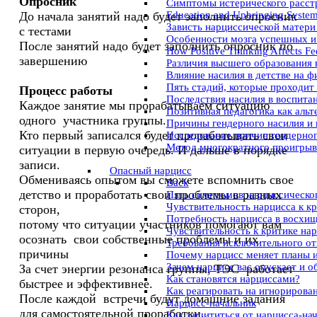
Опросник
Симптомы истерического расст
Education and Upbringing System 
До начала занятий надо будет заполнить опросник
Зависть нарциссической матери
с тестами
Особенности мозга успешных и
После занятий надо будет заполнить опросник по
How Positive Thinking Affects Fe
завершению
Различия высшего образования 
Влияние насилия в детстве на ф
Пять стадий, которые проходит
Процесс работы
Последствия насилия в воспита
Каждое занятие мы прорабатываем ситуацию
Позитивная педагогика как аль
одного участника группы.
Причины гендерного насилия и
Кто первый записался будет проработывать свои
Исследование причин гендерног
Метод многократного проигрыва
ситуации в первую очередь. И дальше в порядке
записи.
Опасный нарцисс
Обмениваясь опытом вы сможете вспомнить свое
Back
детство и проработать свои проблемы в разных
Пять симптомов нарциссическог
Чувствительность нарцисса к к
сторон,
Потребность нарцисса в восхи
потому что ситуации участников помогают вам
Чувствительность к критике на
осознать свои собственные проблемы и их
Требования исключительного о
причины
Почему нарцисс меняет планы 
Зачем нарцисс вас опускает и о
За счет энергии резонанса группы, ТЭС работает
Как становятся нарциссами?
быстрее и эффективнее.
Как реагировать на игнорирова
После каждой встречи будут домашние задания
Нарцисс-начальник
для самостоятельной проработки.
Как защититься от нарцисса-на