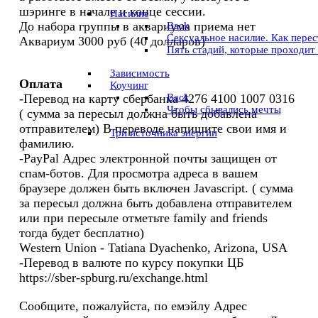
шэринге в начале и конце сессии.
Насилие
До набора группы в аквариума приема нет
Back
Сексуальное насилие. Как пере
Аквариум 3000 руб (40 долларов)
Пять стадий, которые проходит
Зависимость
Оплата
Коучинг
Back
-Перевод на карту сбербанка 4276 4100 1007 0316
Чтобы сбывались мечты
( сумма за пересыл должна быть добавлена
отправителем) В переводе напишите свои имя и
Три источника энергии
фамилию.
-PayPal
Адрес электронной почты защищен от
спам-ботов. Для просмотра адреса в вашем
браузере должен быть включен Javascript.
( сумма
за пересыл должна быть добавлена отправителем
или при пересыле отметьте family and friends
тогда будет бесплатно)
Western Union - Tatiana Dyachenko, Arizona, USA
-Перевод в валюте по курсу покупки ЦБ
https://sber-spburg.ru/exchange.html
Сообщите, пожалуйста, по емэйлу
Адрес