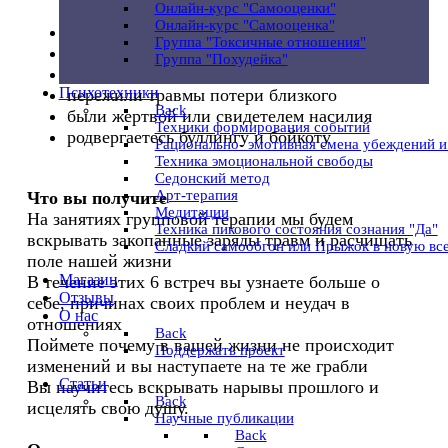
Онлайн-курс "Cамооценки"
нелюбимыми
Онлайн-курс "Cамооценка"
все время встречаете абьюзеров
Группа "Токсичные отношения"
скучно с надежными партнерами
Группа "Похудейка"
превлекательны отношения драмы
Психотехники
пережили травмы потери близкого
Back
были жертвой или свидетелем насилия
Техники формирования событий
родвергаетесь буллингу и бойкоту
Рационально- эмотивная смена убеждений 
Техника эмоциональной свободы
Седонский метод
Арт-терапия
Что вы получите
Медитации
На занятиях групповой терапии мы будем
Техника пикового состояния сознания "Да"
вскрывать закопанные заряды травм и расчищать
Сладкий самообгон или Прыжок в новую вс
поле нашей жизни
Магазин
В течение этих 6 встреч вы узнаете больше о
Отзывы
себе, причинах своих проблем и неудач в
O нас
отношениях
Back
Поймете почему в вашей жизни не происходит
Поддержать проект
изменений и вы наступаете на те же грабли
Статьи
Вы научитесь вскрывать нарывы прошлого и
Back
исцелять свою душу.
Научные публикации
Back