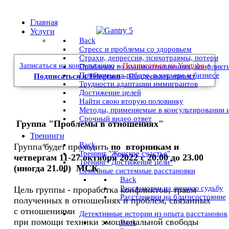
Главная
Услуги
Back
Стресс и проблемы со здоровьем
Страхи, депрессия, психотравмы, потери
-
-
Записаться на консультацию
Подписаться на Youtube
Проблемы во взаимоотношениях, конфликт
-
Проблемы на работе, в карьере и бизнесе
Подписаться в Telegram
Поддержать проект
Трудности адаптации иммигрантов
Достижение целей
Найти свою вторую половинку
Методы, применяемые в консультировании 
Срочный видео ответ
Группа "Проблемы в отношениях"
Тренинги
Back
Группа будет проходить
по вторникам и
Тренинг "Женское счастье"
четвергам 11-27 октября 2022 с 20.00 до 23.00
Тренинг "Достижение цели"
(иногда 21.00) МСК
Семейные системные расстановки
Back
Расстановки на личную судьбу
Цель группы - проработка конфликтов, травм
Расстановки на благосостояние
полученных в отношениях и проблем, связанных
с отношениями
Детективные истории из опыта расстановок
при помощи техники эмоциональной свободы
Back