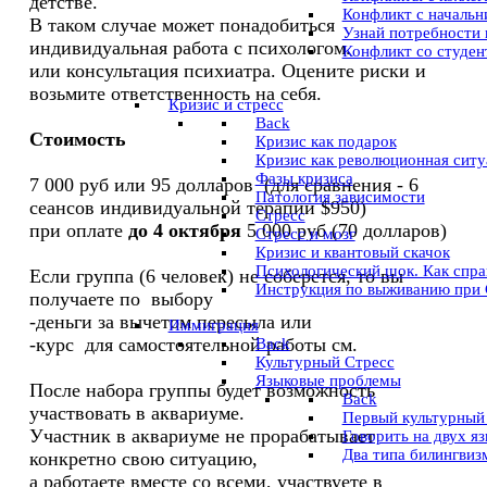
детстве.
Конфликт с начальни
В таком случае может понадобиться
Узнай потребности 
индивидуальная работа с психологом.
Конфликт со студе
или консультация психиатра. Оцените риски и
возьмите ответственность на себя.
Кризис и стресс
Back
Стоимость
Кризис как подарок
Кризис как революционная ситу
Фазы кризиса
7 000 руб или 95 долларов (для сравнения - 6
Патология зависимости
сеансов индивидуальной терапии $950)
Стресс
при оплате
до 4 октября
5 000 руб (70 долларов)
Стресс и мозг
Кризис и квантовый скачок
Психологический шок. Как спра
Если группа (6 человек) не соберется, то вы
Инструкция по выживанию при
получаете по выбору
-деньги за вычетом пересыла или
Иммиграция
-курс для самостоятельной работы см.
Back
Культурный Стресс
Языковые проблемы
После набора группы будет возможность
Back
участвовать в аквариуме.
Первый культурный
Участник в аквариуме не прорабатывает
Говорить на двух я
Два типа билингвиз
конкретно свою ситуацию,
а работаете вместе со всеми, участвуете в