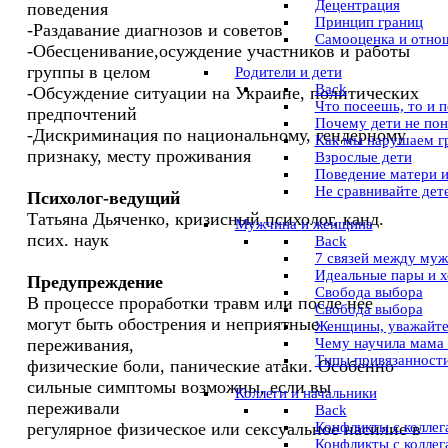
Децентрация
поведения
Принцип границ
-Раздавание диагнозов и советов
Самооценка и отно
-Обесценивание,осуждение участников и работы
группы в целом
Pодители и дети
Back
-Обсуждение ситуации на Украине, политических
Что посеешь, то и 
предпочтений
Почему дети не по
-Дискриминация по национальному, гендерному
Как мы нарушаем г
признаку, месту проживания
Взрослые дети
Поведение матери и
Не сравнивайте дет
Психолог-ведущий
Татьяна Дьяченко, кризисный психолог, канд.
Мужчина и женщина
псих. наук
Back
7 связей между му
Идеальные пары и 
Предупреждение
Свобода выбора
В процессе проработки травм или после нее
Свобода выбора
могут быть обострения и неприятные
Женщины, уважайте
Чему научила мама
переживания,
Типы привязанности
физические боли, панические атаки. Особенно
сильные симптомы возможны, если вы
Коллеги и начальники
переживали
Back
Конфликты с коллег
регулярное физическое или сексуальное насилие в
Конфликты с коллег