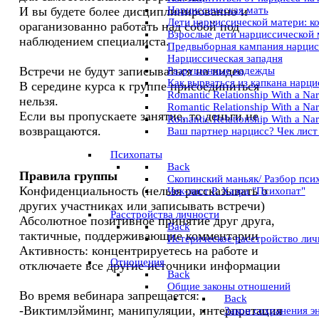
Нарциссическая мать
И вы будете более дисциплинированно и
Дети нарциссической матери: к
ораганизованно работать над собой под
Взрослые дети нарциссической 
наблюдением специалиста.
Предвыборная кампания нарцис
Нарциссическая западня
Встречи не будут записываться на видео
Разрушенные надежды
Как вырваться из капкана нарц
В середине курса к группе присоединиться
Romantic Relationship With a Nar
нельзя.
Romantic Relationship With a Narci
Если вы пропускаете занятие, то деньги не
Romantic Relationship With a Nar
возвращаются.
Ваш партнер нарцисс? Чек лист
Психопаты
Back
Правила группы
Скопинский маньяк/ Разбор пси
Конфиденциальность (нельзя рассказывать о
Чек-лист Р. Хаэра "Психопат"
других участниках или записывать встречи)
Расстройства личности
Абсолютное позитивное принятие друг друга,
Back
тактичные, поддерживающие комментарии
Истерическое расстройство лич
Активность: концентрируетесь на работе и
Отношения
отключаете все другие источники информации
Back
Общие законы отношений
Во время вебинара запрещается:
Back
-Виктимлэйминг, манипуляции, интерпретация
Закон сохранения э