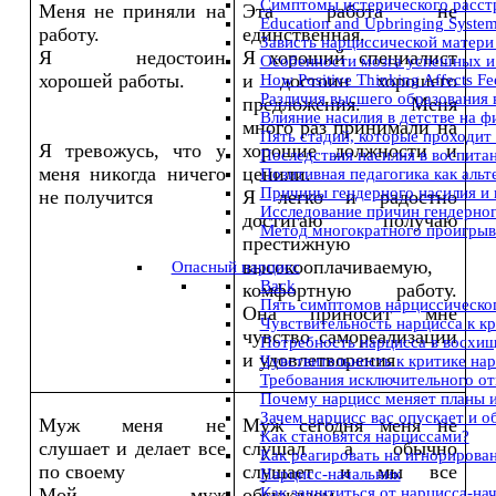
Симптомы истерического расст
Меня не приняли на
Эта работа не
Education and Upbringing System 
работу.
единственная.
Зависть нарциссической матери
Я недостоин
Я хороший специалист
Особенности мозга успешных и
хорошей работы.
и достоин хорошего
How Positive Thinking Affects Fe
Различия высшего образования 
предложения. Меня
Влияние насилия в детстве на ф
много раз принимали на
Пять стадий, которые проходит
Я тревожусь, что у
хорошие должности и
Последствия насилия в воспита
меня никогда ничего
ценили.
Позитивная педагогика как аль
Причины гендерного насилия и
не получится
Я легко и радостно
Исследование причин гендерног
достигаю получаю
Метод многократного проигрыва
престижную
высокооплачиваемую,
Опасный нарцисс
Back
комфортную работу.
Пять симптомов нарциссическог
Она приносит мне
Чувствительность нарцисса к к
чувство самореализации
Потребность нарцисса в восхи
и удовлетворения
Чувствительность к критике на
Требования исключительного о
Почему нарцисс меняет планы 
Зачем нарцисс вас опускает и о
Муж меня не
Муж сегодня меня не
Как становятся нарциссами?
слушает и делает все
слушал а обычно
Как реагировать на игнорирова
по своему
слушает и мы все
Нарцисс-начальник
Мой муж
обсуждаем.
Как защититься от нарцисса-на