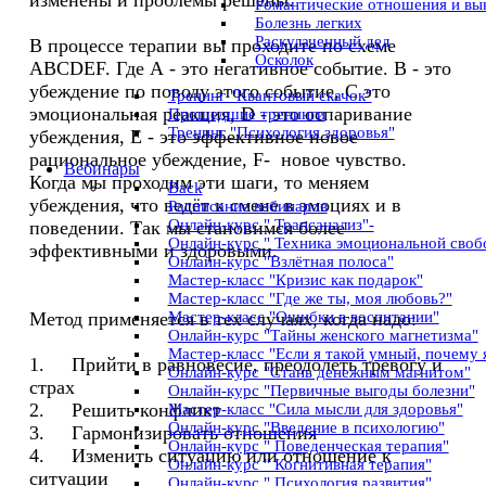
изменены и проблемы решены.
Романтические отношения и вык
Болезнь легких
Раскулаченный дед
В процессе терапии вы проходите по схеме
Осколок
ABCDEF. Где А - это негативное событие. В - это
убеждение по поводу этого событие, С это
Тренинг "Квантовый скачок"
эмоциональная реакция, D - это оспаривание
Прошедшие тренинги
Тренинг "Психология здоровья"
убеждения, Е - это эффективное новое
рациональное убеждение, F- новое чувство.
Вебинары
Когда мы проходим эти шаги, то меняем
Back
убеждения, что ведёт к смене в эмоциях и в
Расписание вебинаров
Онлайн-курс " Трансанализ"-
поведении. Так мы становимся более
Онлайн-курс " Техника эмоциональной своб
эффективными и здоровыми.
Онлайн-курс "Взлётная полоса"
Мастер-класс "Кризис как подарок"
Мастер-класс "Где же ты, моя любовь?"
Мастер-класс "Ошибки в воспитании"
Метод применяется в тех случаях, когда надо:
Онлайн-курс "Тайны женского магнетизма"
Мастер-класс "Если я такой умный, почему 
1. Прийти в равновесие, преодолеть тревогу и
Онлайн-курс "Стань денежным магнитом"
страх
Онлайн-курс "Первичные выгоды болезни"
2. Решить конфликт
Мастер-класс "Сила мысли для здоровья"
Онлайн-курс "Введение в психологию"
3. Гармонизировать отношения
Онлайн-курс " Поведенческая терапия"
4. Изменить ситуацию или отношение к
Онлайн-курс " Когнитивная терапия"
ситуации
Онлайн-курс " Психология развития"