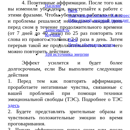
4. Позитивные аффримации. После того как
Насилие
вы изменили убеждения, приступайте к работе с
Back
этими фразами. Чтобы убеждение работало на вас
Сексуальное насилие. Как пере
и проблемы решались, необходимо каждый день
Пять стадий, которые проходит
перед сном в течение продолжительного времени
Зависимость
(от 7 дней до 40 дней) по 25 раз повторять эти
Коучинг
слова из правого столбика 2-3 раза в день. Затем
Back
перерыв такой же продолжительности, после чего
Чтобы сбывались мечты
можно повторить действие.
Три источника энергии
Эффект усилится и будет более
долгосрочным, если Вы выполните следующие
действия
1. Перед тем как повторять аффирмации,
проработаете негативные чувства, связанные с
вашей проблемой при помощи техники
эмоциональной свободы (ТЭС). Подробнее о ТЭС
здесь
2. Будете представлять зрительные образы и
чувствовать положительные эмоции во время
проговаривания.
3. Читать аффирмации перед сном или после