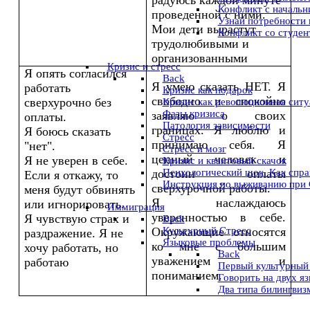
радуюсь каждой минуте
Конфликт с начальни
проведенной с ними.
Узнай потребности 
Мои дети вырастут
Конфликт со студе
трудолюбивыми и
организованными
Кризис и стресс
Я опять согласился
Back
Я умею сказать НЕТ. Я
работать
Кризис как подарок
свободно и спокойно
сверхурочно без
Кризис как революционная ситу
Фазы кризиса
заявляю о своих
оплаты.
Патология зависимости
границах. Я люблю и
Я боюсь сказать
Стресс
принимаю себя. Я
"нет".
Стресс и мозг
ценный человек и
Я не уверен в себе.
Кризис и квантовый скачок
достоин оплаты
Психологический шок. Как спра
Если я откажу, то
Инструкция по выживанию при
сверхурочной работы.
меня будут обвинять
Я наслаждаюсь
или игнорировать.
Иммиграция
уверенностью в себе.
Я чувствую страх и
Back
Окружающие относятся
Культурный Стресс
раздражение. Я не
Языковые проблемы
ко мне с большим
хочу работать, но
Back
уважением и
работаю
Первый культурный
пониманием.
Говорить на двух я
Два типа билингвиз