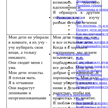
Децентрация
возможно. я чувствую
Принцип границ
вдохновение и
Самооценка и отно
Я обращусь к другим
специалистам и изучу
Pодители и дети
Back
разные методы лечения
Что посеешь, то и 
Почему дети не по
Как мы нарушаем г
Мои дети не убирали
Мои дети такие же, как
Взрослые дети
в комнате, я их учу -
и все остальные дети.
Поведение матери и
Не сравнивайте дет
учу иубирать свои
Когда я в хорошем
вещи, а тольку
настроении, мы делаем
Мужчина и женщина
никакого.
все вместе, и я
Back
Они сводят меня с
подбадриваю их, они
7 связей между му
Идеальные пары и 
ума.
все делают. Мои дети
Свобода выбора
Мои дети эгоисты.
добрые и отзывчивые. Я
Свобода выбора
Я плохая мать.
хорошая мать. Мне надо
Женщины, уважайте
Я в отчаянии
чаще убирать вместе с
Чему научила мама
Типы привязанности
Они вырастут
ними и делать это с
ленивыми и
радостью, чтобы им
Коллеги и начальники
неорганизованными
нравилось это занятие.
Back
Я люблю своих детей и
Конфликты с коллег
Конфликты с коллег