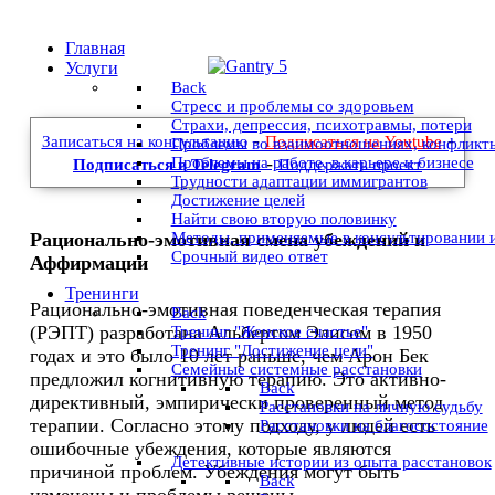
Главная
Услуги
Back
Стресс и проблемы со здоровьем
Страхи, депрессия, психотравмы, потери
-
-
Записаться на консультацию
Подписаться на Youtube
Проблемы во взаимоотношениях, конфликт
-
Проблемы на работе, в карьере и бизнесе
Подписаться в Telegram
Поддержать проект
Трудности адаптации иммигрантов
Достижение целей
Найти свою вторую половинку
Методы, применяемые в консультировании 
Рационально-эмотивная смена убеждений и
Срочный видео ответ
Аффирмации
Тренинги
Рационально-эмотивная поведенческая терапия
Back
(РЭПТ) разработана Альбертом Элисом в 1950
Тренинг "Женское счастье"
Тренинг "Достижение цели"
годах и это было 10 лет раньше, чем Арон Бек
Семейные системные расстановки
предложил когнитивную терапию. Это активно-
Back
директивный, эмпирически проверенный метод
Расстановки на личную судьбу
терапии. Согласно этому подходу, у людей есть
Расстановки на благосостояние
ошибочные убеждения, которые являются
Детективные истории из опыта расстановок
причиной проблем. Убеждения могут быть
Back