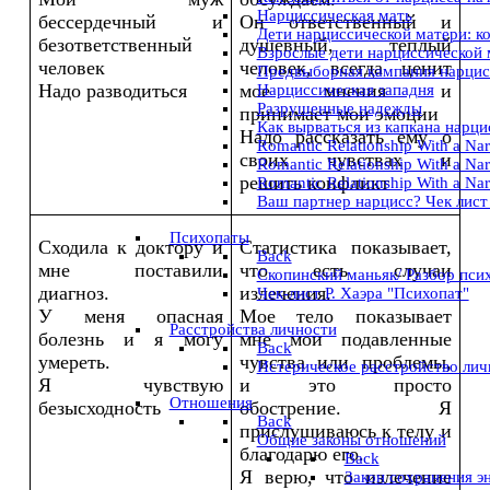
Нарциссическая мать
бессердечный и
Он ответственный и
Дети нарциссической матери: к
безответственный
душевный, теплый
Взрослые дети нарциссической 
человек
человек, всегда ценит
Предвыборная кампания нарцис
Надо разводиться
мое мнения и
Нарциссическая западня
Разрушенные надежды
принимает мои эмоции
Как вырваться из капкана нарц
Надо рассказать ему о
Romantic Relationship With a Nar
своих чувствах и
Romantic Relationship With a Narci
решить конфликт
Romantic Relationship With a Nar
Ваш партнер нарцисс? Чек лист
Психопаты
Сходила к доктору и
Статистика показывает,
Back
мне поставили
что есть случаи
Скопинский маньяк/ Разбор пси
диагноз.
излечения.
Чек-лист Р. Хаэра "Психопат"
У меня опасная
Мое тело показывает
Расстройства личности
болезнь и я могу
мне мои подавленные
Back
умереть.
чувства или проблемы,
Истерическое расстройство лич
Я чувствую
и это просто
Отношения
безысходность
обострение. Я
Back
прислушиваюсь к телу и
Общие законы отношений
благодарю его.
Back
Я верю, что излечение
Закон сохранения э