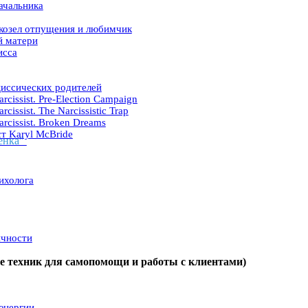
ачальника
 козел отпущения и любимчик
й матери
исса
циссических родителей
rcissist. Pre-Election Campaign
cissist. The Narcissistic Trap
arcissist. Broken Dreams
т Karyl McBride
бенка"
ихолога
ичности
ие техник для самопомощи и работы с клиентами)
энергии