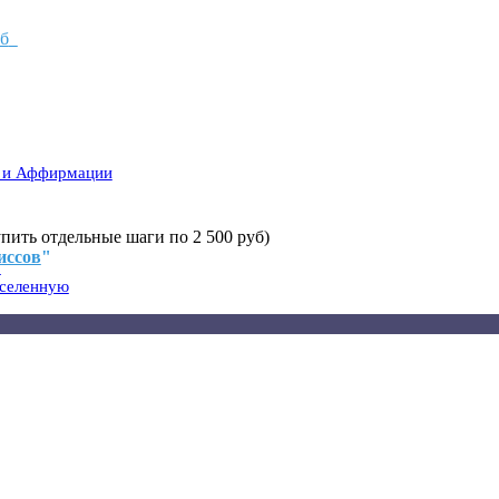
уб
й и Аффирмации
упить отдельные шаги по 2 500 руб)
иссов
"
"
вселенную