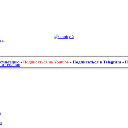
кты
-
-
-
нсультацию
Подписаться на Youtube
Подписаться в Telegram
П
 и терапии
е
ок