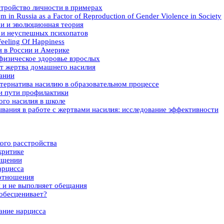
тройство личности в примерах
 in Russia as a Factor of Reproduction of Gender Violence in Society
ри и эволюционная теория
 и неуспешных психопатов
Feeling Of Happiness
я в России и Америке
 физическое здоровье взрослых
ит жертва домашнего насилия
ании
ьтернатива насилию в образовательном процессе
и пути профилактики
ого насилия в школе
вания в работе с жертвами насилия: исследование эффективности
ого расстройства
критике
ищении
арцисса
 отношения
 и не выполняет обещания
 обесценивает?
ание нарцисса