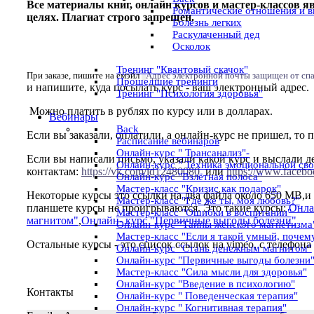
Все материалы книг, онлайн курсов и мастер-классов я
Романтические отношения и в
целях. Плагиат строго запрещен.
Болезнь легких
Раскулаченный дед
Осколок
Тренинг "Квантовый скачок"
При заказе, пишите на емэйл
Адрес электронной почты защищен от спам
Прошедшие тренинги
и напишите, куда посылать курс - ваш электронный адрес.
Тренинг "Психология здоровья"
Можно платить в рублях по курсу или в долларах.
Вебинары
Back
Если вы заказали, оплатили, а онлайн-курс не пришел, т
Расписание вебинаров
Онлайн-курс " Трансанализ"-
Если вы написали письмо, указали какой курс и выслали 
Онлайн-курс " Техника эмоциональной св
контактам:
https://vk.com/id12480080
или
https://www.facebo
Онлайн-курс "Взлётная полоса"
Мастер-класс "Кризис как подарок"
Некоторые курсы это ссылки на два файла около 650 MB,и 
Мастер-класс "Где же ты, моя любовь?"
планшете курсы не проигрываются. Это такие курсы:
Онла
Мастер-класс "Ошибки в воспитании"
магнитом"
,
Онлайн- курс "Первичные выгоды болезни"
Онлайн-курс "Тайны женского магнетизма
Мастер-класс "Если я такой умный, почем
Остальные курсы - это список ссылок на vimeo, с телефона
Онлайн-курс "Стань денежным магнитом"
Онлайн-курс "Первичные выгоды болезни
Мастер-класс "Сила мысли для здоровья"
Онлайн-курс "Введение в психологию"
Контакты
Онлайн-курс " Поведенческая терапия"
Онлайн-курс " Когнитивная терапия"