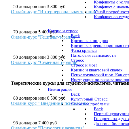
Конфликты с колл
50 долларов или 3 800 руб
Конфликт с началь
Онлайн-курс "Интерперсональная терапия"
Узнай потребност
Конфликт со студ
Кризис и стресс
70 долларов 5 400 руб
Back
Онлайн-курс "Гештальт-терапия"
Кризис как подарок
Кризис как революционная си
Фазы кризиса
Патология зависимости
50 долларов или 3 800 руб
Стресс
Онлайн-курс "Семейная терапия"
Стресс и мозг
Кризис и квантовый скачок
Психологический шок. Как сп
Инструкция по выживанию п
Теоретические курсы для студентов-психологов, читаемы
Иммиграция
Back
88 долларов или 6 500 руб
Культурный Стресс
Онлайн курс " Введение в психологию"
Языковые проблемы
Back
Первый культурны
Говорить на двух 
98 долларов
7 400 руб
Два типа билингв
Онлайн-курс "Психология развития"