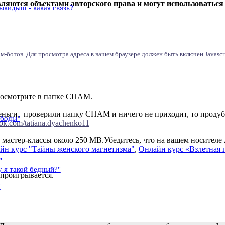
вляются объектами авторского права и могут использоваться 
ыкидыш - какая связь?
-ботов. Для просмотра адреса в вашем браузере должен быть включен Javascri
о посмотрите в папке СПАМ.
деньги, проверили папку СПАМ и ничего не приходит, то проду
ободы"
ok.com/tatiana.dyachenko11
мастер-классы около 250 МВ.Убедитесь, что на вашем носителе 
йн курс "Тайны женского магнетизма"
,
Онлайн курс «Взлетная 
"
у я такой бедный?"
 проигрывается.
"