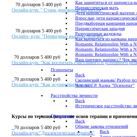
Как защититься от нарцисса-н
70 долларов 5 400 руб
Нарциссическая мать
Онлайн-курс " Стань денежным магнитом"
Дети нарциссической матери:
Взрослые дети нарциссическо
Предвыборная кампания нарц
Нарциссическая западня
70 долларов 5 400 руб
Разрушенные надежды
Онлайн- курс "Первичные выгоды болезни"
Как вырваться из капкана нар
Romantic Relationship With a Na
Romantic Relationship With a Nar
Romantic Relationship With a N
70 долларов 5 400 руб
Ваш партнер нарцисс? Чек лис
Онлайн-курс "Как воспитать счастливого и успешного ре
Психопаты
Back
70 долларов 5 400 руб
Скопинский маньяк/ Разбор пс
Онлайн-курс "Как осуществить мечту"
Чек-лист Р. Хаэра "Психопат"
Расстройства личности
Back
Истерическое расстройство л
Отношения
Курсы по терапии (изучение основ терапии и применен
Back
Общие законы отношений
70 долларов 5 400 руб
Back
Онлайн-курс"Диалектическая терапия"
Закон сохранения 