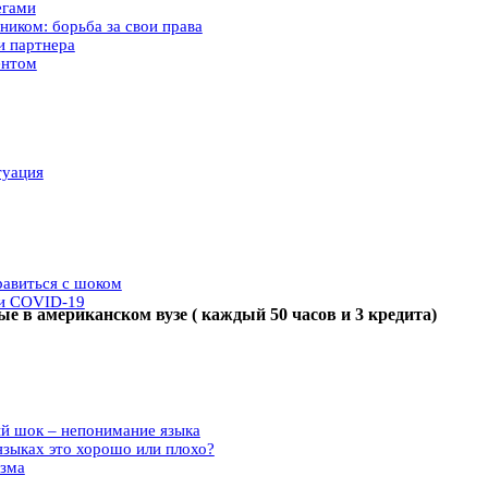
егами
ником: борьба за свои права
и партнера
ентом
туация
равиться с шоком
ри COVID-19
е в американском вузе ( каждый 50 часов и 3 кредита)
й шок – непонимание языка
языках это хорошо или плохо?
изма