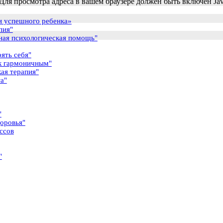
ля просмотра адреса в вашем браузере должен быть включен Java
и успешного ребенка»
пия"
ная психологическая помощь"
ять себя"
к гармоничным"
ая терапия"
а"
"
оровья"
ссов
"