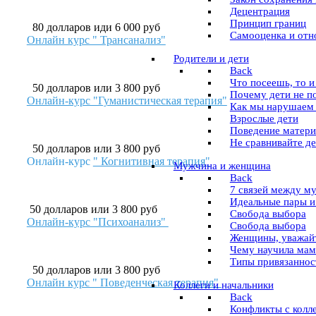
Децентрация
Принцип границ
80 долларов иди 6 000 руб
Самооценка и от
Онлайн курс " Трансанализ"
Pодители и дети
Back
Что посеешь, то 
50 долларов или 3 800 руб
Почему дети не п
Онлайн-курс "Гуманистическая терапия"
Как мы нарушаем 
Взрослые дети
Поведение матери
Не сравнивайте д
50 долларов или 3 800 руб
Онлайн-курс
" Когнитивная терапия"
Мужчина и женщина
Back
7 связей между м
Идеальные пары и
50 долларов или 3 800 руб
Свобода выбора
Онлайн-курс "Психоанализ"
Свобода выбора
Женщины, уважайт
Чему научила ма
Типы привязаннос
50 долларов или 3 800 руб
Онлайн курс " Поведенческая терапия"
Коллеги и начальники
Back
Конфликты с колл