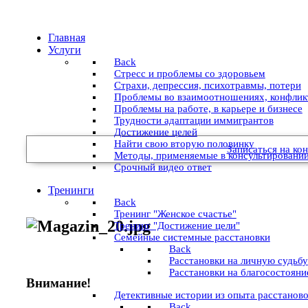
Главная
Услуги
Back
Стресс и проблемы со здоровьем
Страхи, депрессия, психотравмы, потери
Проблемы во взаимоотношениях, конфли
Проблемы на работе, в карьере и бизнесе
Трудности адаптации иммигрантов
Достижение целей
Найти свою вторую половинку
Записаться на ко
Методы, применяемые в консультировании
Срочный видео ответ
Тренинги
Back
Тренинг "Женское счастье"
Тренинг "Достижение цели"
Семейные системные расстановки
Back
Расстановки на личную судьбу
Расстановки на благосостояни
Внимание!
Детективные истории из опыта расстанов
Back