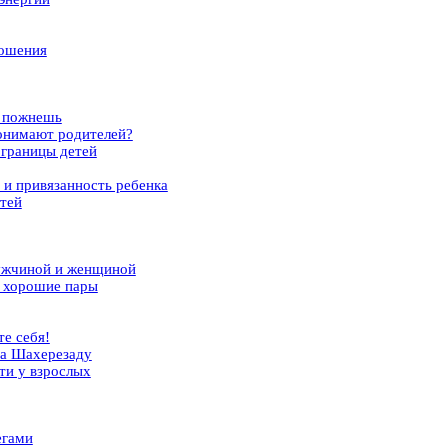
ношения
и пожнешь
онимают родителей?
границы детей
 и привязанность ребенка
етей
ужчиной и женщиной
 хорошие пары
е себя!
ма Шахерезаду
ти у взрослых
егами