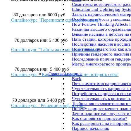
Симптомы истерического расс
Education and Upbringing System
Зависть нарциссической мате
80 долларов или 6000 руб
Особенности мозга успешных
Онлайн-курс "Переписать сценарий жизни"
How Positive Thinking Affects 
Различия высшего образовани
Влияние насилия в детстве на
Пять стадий, которые проход
70 долларов или 5 400 руб
Последствия насилия в воспит
Позитивная педагогика как ал
Онлайн курс "Тайны женского магнетизма"
Причины гендерного насилия 
Исследование причин гендерн
Метод многократного проигры
70 долларов или 5 400 руб
Опасный нарцисс
Онлайн-курс " Как найти любовь и не потерять себя"
Back
Пять симптомов нарциссическ
Чувствительность нарцисса к 
Потребность нарцисса в восх
Чувствительность к критике н
70 долларов или 5 400 руб
Требования исключительного
Онлайн-курс "Решение конфликтов"
Почему нарцисс меняет планы
Зачем нарцисс вас опускает и
Как становятся нарциссами?
Как реагировать на игнориров
Нарцисс-начальник