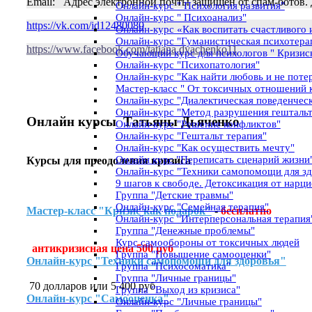
Email:
Адрес электронной почты защищен от спам-ботов. Д
Онлайн-курс " Психология развития"
Онлайн-курс " Психоанализ"
https://vk.com/id12480080
Онлайн-курс «Как воспитать счастливого 
Онлайн-курс "Гуманистическая психотера
https://www.facebook.com/tatiana.dyachenko11
Обучающий курс для психологов " Кризис
Онлайн-курс "Психопатология"
Онлайн-курс "Как найти любовь и не потер
Мастер-класс " От токсичных отношений 
Онлайн-курс "Диалектическая поведенческ
Онлайн-курс "Метод разрушения гештальт
Онлайн курсы
Татьяны Дьяченко
Онлайн-курс "Решение конфликтов"
Онлайн-курс "Гештальт терапия"
Онлайн-курс "Как осуществить мечту"
Онлайн курс "Переписать сценарий жизни
Курсы для преодоления кризиса
Онлайн-курс "Техники самопомощи для зд
9 шагов к свободе. Детоксикация от нарци
Группа "Детские травмы"
Онлайн-курс "Семейная терапия"
Мастер-класс "Кризис как подарок"
-
бесплатно
Онлайн-курс "Интерперсональная терапия
Группа "Денежные проблемы"
Курс самообороны от токсичных людей
антикризисная цена 500 руб
Группа "Повышение самооценки"
Онлайн-курс "Техники самопомощи для здоровья"
Группа "Психосоматика"
Группа "Личные границы"
70 долларов или 5 400 руб
Группа "Выход из кризиса"
Онлайн-курс "Самооценка"
Онлайн-курс "Личные границы"