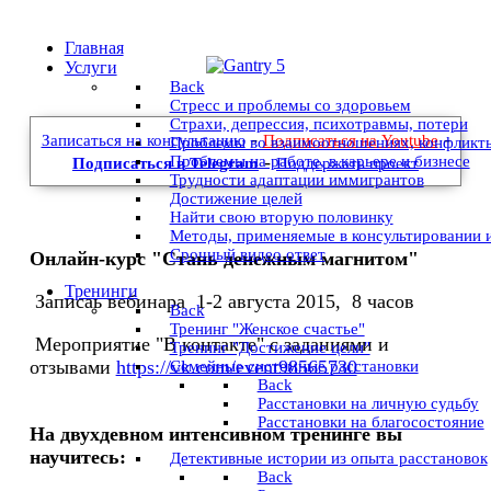
Главная
Услуги
Back
Стресс и проблемы со здоровьем
Страхи, депрессия, психотравмы, потери
-
-
Записаться на консультацию
Подписаться на Youtube
Проблемы во взаимоотношениях, конфликт
-
Проблемы на работе, в карьере и бизнесе
Подписаться в Telegram
Поддержать проект
Трудности адаптации иммигрантов
Достижение целей
Найти свою вторую половинку
Методы, применяемые в консультировании 
Срочный видео ответ
Онлайн-курс "Стань денежным магнитом"
Тренинги
Записаь вебинара 1-2 августа 2015, 8 часов
Back
Тренинг "Женское счастье"
Мероприятие "В контакте" с заданиями и
Тренинг "Достижение цели"
отзывами
https://vk.com/event98565730
Семейные системные расстановки
Back
Расстановки на личную судьбу
Расстановки на благосостояние
На двухдевном интенсивном тренинге вы
научитесь:
Детективные истории из опыта расстановок
Back