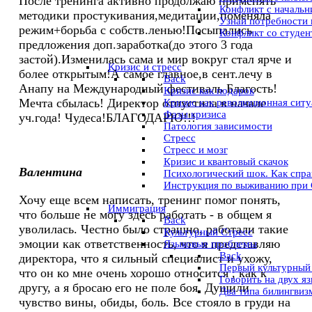
После тренинга активно продолжаю применять
Конфликт с начальни
методики простукивания,медитации,поменяла
Узнай потребности 
режим+борьба с собств.ленью!Посыпались
Конфликт со студе
предложения доп.заработка(до этого 3 года
застой).Изменилась сама и мир вокруг стал ярче и
Кризис и стресс
более открытым!А самое главное,в сент.лечу в
Back
Анапу на Международный фестиваль Благость!
Кризис как подарок
Мечта сбылась! Директор отпустила в начале
Кризис как революционная ситу
Фазы кризиса
уч.года! Чудеса!БЛАГОДАРЮ!!!
Патология зависимости
Стресс
Стресс и мозг
Кризис и квантовый скачок
Валентина
Психологический шок. Как спра
Инструкция по выживанию при
Хочу еще всем написать, тренинг помог понять,
Иммиграция
что больше не могу здесь работать - в общем я
Back
уволилась. Честно было страшно, работали такие
Культурный Стресс
эмоции как ответственность, что я представляю
Языковые проблемы
Back
директора, что я сильный специалист и ухожу,
Первый культурный
что он ко мне очень хорошо относится , как к
Говорить на двух я
другу, а я бросаю его не поле боя. Душили
Два типа билингвиз
чувство вины, обиды, боль. Все стояло в груди на