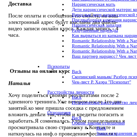
Доставка
Нарциссическая мать
Дети нарциссической матери: к
Взрослые дети нарциссической 
После оплаты и сообщения по емэйлу, на ваш
Предвыборная кампания нарцис
электронный адрес будут высланы два файла-
Нарциссическая западня
видео записи онлайн курса. Каждая запись - 4
Разрушенные надежды
часа.
Как вырваться из капкана нарц
Romantic Relationship With a Nar
Romantic Relationship With a Narci
Romantic Relationship With a Nar
Ваш партнер нарцисс? Чек лист
Психопаты
Отзывы на онлайн курс
Back
Скопинский маньяк/ Разбор пси
Чек-лист Р. Хаэра "Психопат"
Наталья
Расстройства личности
Хочу поделиться своими результатами после 2
Back
хдневного тренинга.Уже вечером после 1го дня
Истерическое расстройство лич
занятий.ко мне пришла соседка с предложением
Отношения
вложить деньги так,чтобы и кредиты погасить и
Back
заработать.Я сомневалась.Утром понедельника я
Общие законы отношений
просматривала свою страничку в Контакте и
Back
наткнулась на инф.о проведении фестиваля в
Закон сохранения э