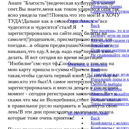
Децентрация
Анапе "Благость"(ведическая культура) в конце
Принцип границ
сент.Вы знаете,меня как током ударило:я себя так
Самооценка и отно
ясно увидела там!!!Поняла.что это моё!И я ХОЧУ
ТУДА!Дальше как в сказке про Алису - "все
Pодители и дети
Back
чудесится и чудесится"стало.Я
Что посеешь, то и 
зарегистрировалась на сайте.ищу билеты на
Почему дети не по
самолет(!)подешевле, присматриваю вещи для
Как мы нарушаем г
поездки...в общем предвкушаю!Сомнений нет
Взрослые дети
Поведение матери и
никаких,что еду.А ведь надо еще первый взнос
Не сравнивайте дет
делать. И вот сегодня во время медитации
"Изобилие"смс-нул тф.Сообщение о том.что на
Мужчина и женщина
мою карту пришла n-сумма .Причем именно
Back
7 связей между му
такая,чтобы сделать первый взнос!До сих пор не
Идеальные пары и 
знаю.кто это был!А самое интересное,что я
Свобода выбора
зарегистрировалась и внесла деньги в последний
Свобода выбора
момент - сегодня регистрация закончилась.Вот и
Женщины, уважайте
Чему научила мама
скажи.что мы не Волшебники,стоит только мысли
Типы привязанности
в правильное русло направить и задвинуть свою
лень!В эти дни происходят и маленькие чудеса.
Коллеги и начальники
которые тоже очень приятны!
Back
Конфликты с коллег
Конфликты с коллег