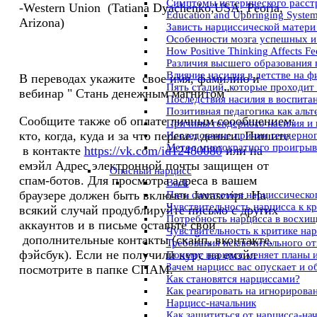
Симптомы истерического расст
-Western Union (Tatiana Dyachenko,USA, Peoria,
Education and Upbringing System 
Arizona)
Зависть нарциссической матери
Особенности мозга успешных и
How Positive Thinking Affects Fe
Различия высшего образования 
Влияние насилия в детстве на ф
В переводах укажите свое имя, фамилию и
Пять стадий, которые проходит
вебинар " Стань денежным магнитом"
Последствия насилия в воспита
Позитивная педагогика как аль
Сообщите также об оплате личным соообщением:
Причины гендерного насилия и
кто, когда, куда и за что перевел деньги. Пишите
Исследование причин гендерног
Метод многократного проигрыва
в контакте
https://vk.com/id12480080
или на
емэйл
Адрес электронной почты защищен от
Опасный нарцисс
спам-ботов. Для просмотра адреса в вашем
Back
браузере должен быть включен Javascript.
На
Пять симптомов нарциссическог
Чувствительность нарцисса к к
всякий случай продублируйте письмо с других
Потребность нарцисса в восхи
аккаунтов и в письме оставьте свои
Чувствительность к критике на
дополнительные контакты (скайп, вконтакте,
Требования исключительного о
фэйсбук). Если не получили курс на емэйл
Почему нарцисс меняет планы 
Зачем нарцисс вас опускает и о
посмотрите в папке СПАМ.
Как становятся нарциссами?
Как реагировать на игнорирова
Нарцисс-начальник
Как защититься от нарцисса-на