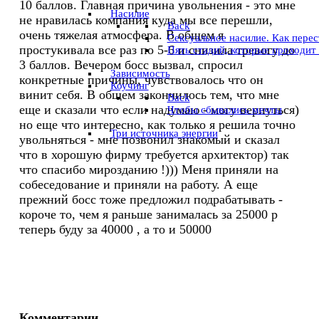
10 баллов. Главная причина увольнения - это мне
Насилие
не нравилась компания куда мы все перешли,
Back
очень тяжелая атмосфера. В общем я
Сексуальное насилие. Как пере
простукивала все раз по 5-6 и снизила тревогу до
Пять стадий, которые проходит
3 баллов. Вечером босс вызвал, спросил
Зависимость
конкретные причины, чувствовалось что он
Коучинг
винит себя. В общем закончилось тем, что мне
Back
еще и сказали что если надумаю - могу вернуться)
Чтобы сбывались мечты
но еще что интересно, как только я решила точно
Три источника энергии
увольняться - мне позвонил знакомый и сказал
что в хорошую фирму требуется архитектор) так
что спасибо мирозданию !))) Меня приняли на
собеседование и приняли на работу. А еще
прежний босс тоже предложил подрабатывать -
короче то, чем я раньше занималась за 25000 р
теперь буду за 40000 , а то и 50000
Комментарии