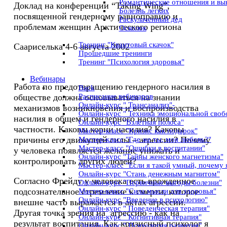
Романтические отношения и вык
Доклад на конференции “Taking Wing”,
Болезнь легких
посвященной гендерному равноправию и
Раскулаченный дед
проблемам женщин Арктического региона
Осколок
Тренинг "Квантовый скачок"
Саариселька 4-6 августа 2002
Прошедшие тренинги
Тренинг "Психология здоровья"
Вебинары
Работа по предотвращению гендерного насилия в
Back
Расписание вебинаров
обществе должна основываться на знании
Онлайн-курс " Трансанализ"-
механизмов возникновения и воспроизводства
Онлайн-курс " Техника эмоциональной своб
насилия в общем и гендерного насилия в
Онлайн-курс "Взлётная полоса"
частности. Каковы корни насилия? Каковы
Мастер-класс "Кризис как подарок"
причины его движущей силы – агрессии? Почему
Мастер-класс "Где же ты, моя любовь?"
Мастер-класс "Ошибки в воспитании"
у человека появляется желание унижать и
Онлайн-курс "Тайны женского магнетизма"
контролировать других людей?
Мастер-класс "Если я такой умный, почему 
Онлайн-курс "Стань денежным магнитом"
Согласно Фрейду у человека есть врожденное
Онлайн-курс "Первичные выгоды болезни"
подсознательное стремление к смерти, которое
Мастер-класс "Сила мысли для здоровья"
Онлайн-курс "Введение в психологию"
внешне часто выражается в актах агрессии.
Онлайн-курс " Поведенческая терапия"
Другая точка зрения на агрессию - как на
Онлайн-курс " Когнитивная терапия"
результат воспитания. Как кризисный психолог я
Онлайн-курс " Психология развития"