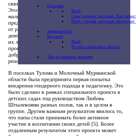
связанных с этим стереотипных ограничений.
Насилие
Этот подход предполагает, что девочки и
Back
мальчики могут выбирать жизненный опыт,
Сексуальное насилие. Как пере
Пять стадий, которые проходит
предметы для изучения и профессии независимо
от разделяемых по половому признаку видов
Зависимость
деятельности и стилю жизни, но в соответствии с
Коучинг
их личными предпочтениями. Мальчики могут
Back
Чтобы сбывались мечты
проявлять внимание, заботливость, мягкость,
доброту, а девочки могут быть сильными,
Три источника энергии
решительными, уверенными в себе.
В поселках Тулома и Молочный Мурманской
области была предпринята первая попытка
внедрения гендерного подхода в педагогику. Это
было сделано в рамках специального проекта в
детских садах под руководством Любовь
Штылевоями разных полов, так и в целом в
группе. Другим важным результатом явилось то,
что папы стали принимать более активное
участие в воспитании своих детей [5]. Более
отдаленным результатом этого проекта может