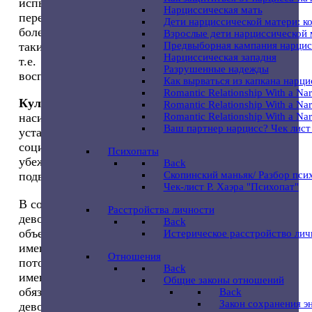
испытывающая насилие, автоматически
Нарциссическая мать
переключается в роль агрессора в отношениях с
Дети нарциссической матери: к
более слабым оппонентом – своим ребенком и
Взрослые дети нарциссической 
Предвыборная кампания нарцис
таким образом запускает новый цикл насилия,
Нарциссическая западня
т.е. воспроизводит насилие в процессе
Разрушенные надежды
воспитания[2].
Как вырваться из капкана нарц
Romantic Relationship With a Nar
Культурные факторы
с точки зрения причин
Romantic Relationship With a Narci
Romantic Relationship With a Nar
насилия включают сексистские нормативные
Ваш партнер нарцисс? Чек лист
установки, гендерные стереотипы. Женщины
социализируются таким образом, что принимают
Психопаты
убеждения своей вины за то, что они
Back
Скопинский маньяк/ Разбор пси
подвергаются насилию [3,4].
Чек-лист Р. Хаэра "Психопат"
В соответствии с гендерными стереотипами
Расстройства личности
девочкам предписывается быть пассивными
Back
объектами с самого раннего возраста. Девочки
Истерическое расстройство лич
имеют больше обязанностей в школе и дома,
Отношения
потому что они более послушны. Мальчики
Back
имеют, как правило, меньше хозяйственных
Общие законы отношений
обязанностей. Взрослые постоянно говорят
Back
Закон сохранения э
девочке: «Ты должна уметь готовить, стирать,