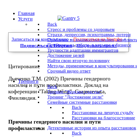
Главная
Услуги
Back
Стресс и проблемы со здоровьем
Страхи, депрессия, психотравмы, потери
-
-
Записаться на консультацию
Подписаться на Youtube
Проблемы во взаимоотношениях, конфликт
-
Проблемы на работе, в карьере и бизнесе
Подписаться в Telegram
Поддержать проект
Трудности адаптации иммигрантов
Достижение целей
Найти свою вторую половинку
Методы, применяемые в консультировании 
Цитирование
Срочный видео ответ
Дьяченко Т.М. (2002) Причины гендерного
Тренинги
насилия и пути профилактики. Доклад на
Back
коференции "Taking Wing”, Саариселька,
Тренинг "Женское счастье"
Тренинг "Достижение цели"
Финляндия.
Семейные системные расстановки
Back
Расстановки на личную судьбу
Расстановки на благосостояние
Причины гендерного насилия и пути
профилактики
Детективные истории из опыта расстановок
Back