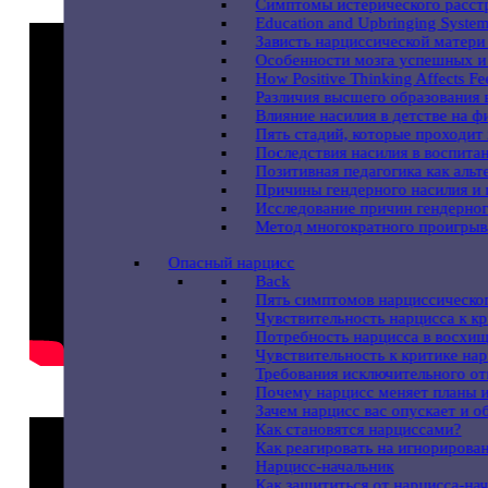
Симптомы истерического расст
Education and Upbringing System 
Зависть нарциссической матери
Особенности мозга успешных и
How Positive Thinking Affects Fe
Различия высшего образования 
Влияние насилия в детстве на ф
Пять стадий, которые проходит
Последствия насилия в воспита
Позитивная педагогика как аль
Причины гендерного насилия и
Исследование причин гендерног
Метод многократного проигрыва
Опасный нарцисс
Back
Пять симптомов нарциссическог
Чувствительность нарцисса к к
Потребность нарцисса в восхи
Чувствительность к критике на
Требования исключительного о
Почему нарцисс меняет планы 
Зачем нарцисс вас опускает и о
Как становятся нарциссами?
Как реагировать на игнорирова
Нарцисс-начальник
Как защититься от нарцисса-на