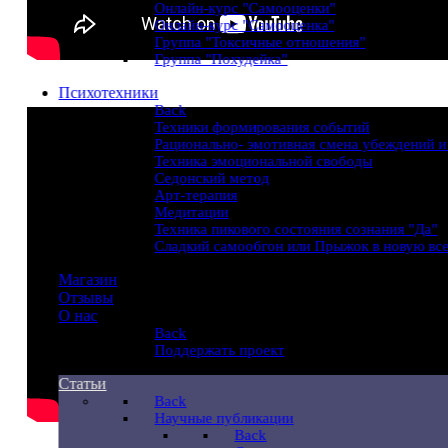
Онлайн-курс "Cамооценки"
Онлайн-курс "Cамооценка"
Группа "Токсичные отношения"
Группа "Похудейка"
Психотехники
Back
Техники формирования событий
Рационально- эмотивная смена убеждений 
Техника эмоциональной свободы
Седонский метод
Арт-терапия
Медитации
Техника пикового состояния сознания "Да"
Сладкий самообгон или Прыжок в новую вс
Магазин
Отзывы
O нас
Back
Поддержать проект
Статьи
Back
Научные публикации
Back