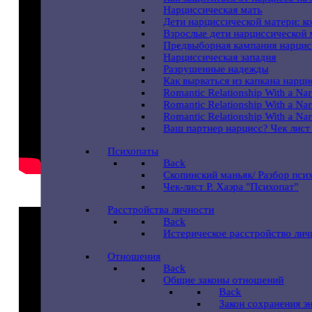
Нарциссическая мать
Дети нарциссической матери: к
Взрослые дети нарциссической 
Предвыборная кампания нарцис
Нарциссическая западня
Разрушенные надежды
Как вырваться из капкана нарц
Romantic Relationship With a Nar
Romantic Relationship With a Narci
Romantic Relationship With a Nar
Ваш партнер нарцисс? Чек лист
Психопаты
Back
Скопинский маньяк/ Разбор пси
Чек-лист Р. Хаэра "Психопат"
Расстройства личности
Back
Истерическое расстройство лич
Отношения
Back
Общие законы отношений
Back
Закон сохранения э