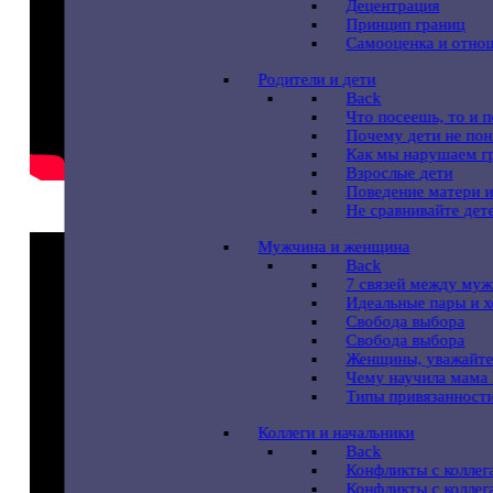
Децентрация
Принцип границ
Самооценка и отно
Pодители и дети
Back
Что посеешь, то и 
Почему дети не по
Как мы нарушаем г
Взрослые дети
Поведение матери и
Не сравнивайте дет
Мужчина и женщина
Back
7 связей между му
Идеальные пары и 
Свобода выбора
Свобода выбора
Женщины, уважайте
Чему научила мама
Типы привязанности
Коллеги и начальники
Back
Конфликты с коллег
Конфликты с коллег