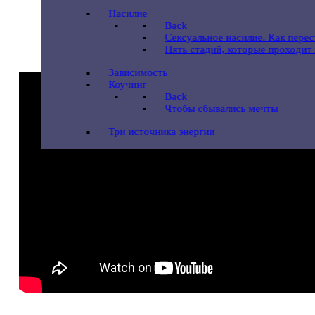
Насилие
Back
Сексуальное насилие. Как пере
Пять стадий, которые проходит
Зависимость
Коучинг
Back
Чтобы сбывались мечты
Три источника энергии