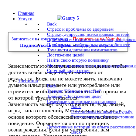
Главная
Услуги
Back
Стресс и проблемы со здоровьем
Страхи, депрессия, психотравмы, потери
-
-
Записаться на консультацию
Подписаться на Youtube
Проблемы во взаимоотношениях, конфликт
-
Проблемы на работе, в карьере и бизнесе
Подписаться в Telegram
Поддержать проект
Трудности адаптации иммигрантов
Достижение целей
Найти свою вторую половинку
Методы, применяемые в консультировании 
Зависимость это компульсивное поведение чтобы
Срочный видео ответ
достичь вознаграждения, независимо от
результата. Когда вы не можете жить, навязчиво
Тренинги
думаете или принимаете или употребляете или
Back
стремитесь к объекту зависимости. Это привычка
Тренинг "Женское счастье"
Тренинг "Достижение цели"
от которой трудно отказаться.
Семейные системные расстановки
Зависимость может быть от веществ, еды, людей,
Back
игры, типа отношений. Механизм везде один, в
Расстановки на личную судьбу
основе которого обсесессивно-компульсивное
Расстановки на благосостояние
поведение. Формируется оно по принципу
Детективные истории из опыта расстановок
вознаграждения. Если вы употребили, вам
Back