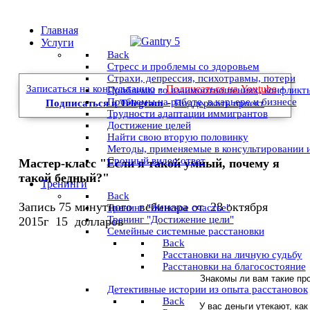
Главная
Услуги
Back
Стресс и проблемы со здоровьем
Страхи, депрессия, психотравмы, потери
-
-
Записаться на консультацию
Подписаться на Youtube
Проблемы во взаимоотношениях, конфликт
-
Проблемы на работе, в карьере и бизнесе
Подписаться в Telegram
Поддержать проект
Трудности адаптации иммигрантов
Достижение целей
Найти свою вторую половинку
Методы, применяемые в консультировании 
Срочный видео ответ
Мастер-класс "Если я такой умный, почему я
такой бедный?"
Тренинги
Back
Запись 75 минутного вебинара от 28 октября
Тренинг "Женское счастье"
Тренинг "Достижение цели"
2015г 15 долларов
Семейные системные расстановки
Back
Расстановки на личную судьбу
Расстановки на благосостояние
Знакомы ли вам такие пр
Детективные истории из опыта расстановок
Back
У вас деньги утекают, как