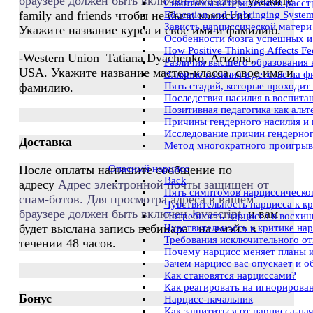
браузере должен быть включен Javascript.
укажите
Симптомы истерического расст
family and friends чтобы не было комиссии.
Education and Upbringing System 
Зависть нарциссической матери
Укажите название курса и свое имя и фамилию.
Особенности мозга успешных и
How Positive Thinking Affects Fe
-Western Union Tatiana Dyachenko, Arizona,
Различия высшего образования 
USA. Укажите название мастер-класса, свое имя и
Влияние насилия в детстве на ф
фамилию.
Пять стадий, которые проходит
Последствия насилия в воспита
Позитивная педагогика как аль
Причины гендерного насилия и
Исследование причин гендерног
Доставка
Метод многократного проигрыва
Опасный нарцисс
После оплаты напишите сообщение по
Back
адресу
Адрес электронной почты защищен от
Пять симптомов нарциссическог
спам-ботов. Для просмотра адреса в вашем
Чувствительность нарцисса к к
браузере должен быть включен Javascript.
и вам
Потребность нарцисса в восхи
будет выслана запись вебинара на емэйл в
Чувствительность к критике на
Требования исключительного о
течении 48 часов.
Почему нарцисс меняет планы 
Зачем нарцисс вас опускает и о
Как становятся нарциссами?
Как реагировать на игнорирова
Бонус
Нарцисс-начальник
Как защититься от нарцисса-на