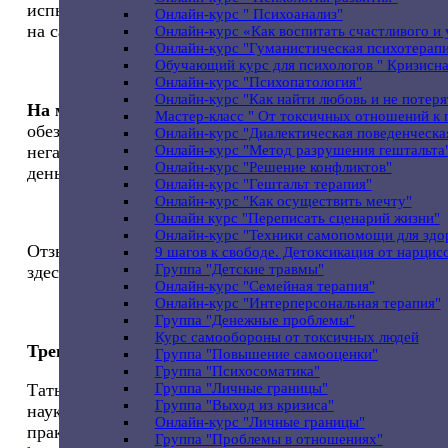
испытывать ежедневный стресс от нехватки денег
Онлайн-курс " Психоанализ"
на самое необходимое?
Онлайн-курс «Как воспитать счастливого и
Онлайн-курс "Гуманистическая психотерапи
Обучающий курс для психологов " Кризисн
Онлайн-курс "Психопатология"
Онлайн-курс "Как найти любовь и не потеря
На мастер-классе вы сможете
обнаружить и
Мастер-класс " От токсичных отношений к
обезвредить этот «вирус», который запускает
Онлайн-курс "Диалектическая поведенческа
негативную программу и отводит от вас все ваши
Онлайн-курс "Метод разрушения гештальта
Онлайн-курс "Решение конфликтов"
деньги.
Онлайн-курс "Гештальт терапия"
Онлайн-курс "Как осуществить мечту"
Онлайн курс "Переписать сценарий жизни"
Онлайн-курс "Техники самопомощи для здо
Отзывы о мастер-класс читайте
9 шагов к свободе. Детоксикация от нарцис
Группа "Детские травмы"
здесь
https://vk.com/event98247879
Онлайн-курс "Семейная терапия"
Онлайн-курс "Интерперсональная терапия"
Группа "Денежные проблемы"
Курс самообороны от токсичных людей
Тренер:
Группа "Повышение самооценки"
Группа "Психосоматика"
Группа "Личные границы"
Татьяна Дьяченко, кандидат психологических
Группа "Выход из кризиса"
наук, лайф-коуч, мастер Рейки, тета-целитель,
Онлайн-курс "Личные границы"
практик НЛП, расстановщик. Подробнее о ней:
Группа "Проблемы в отношениях"