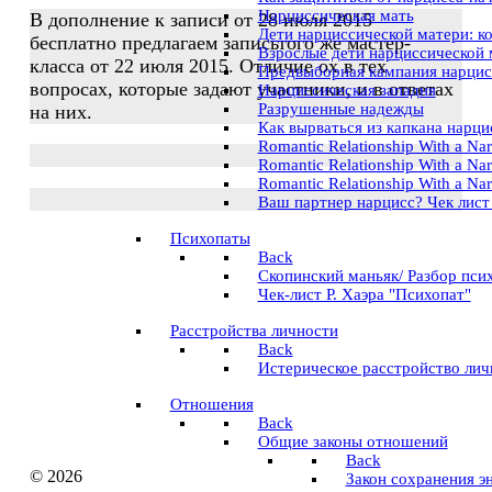
Нарциссическая мать
В дополнение к записи от 28 июля 2015
Дети нарциссической матери: к
бесплатно предлагаем записьтого же мастер-
Взрослые дети нарциссической 
класса
от 22 июля 2015.
Отличие ох в тех
Предвыборная кампания нарцис
вопросах, которые задают участники, и в ответах
Нарциссическая западня
Разрушенные надежды
на них.
Как вырваться из капкана нарц
Romantic Relationship With a Nar
Romantic Relationship With a Narci
Romantic Relationship With a Nar
Ваш партнер нарцисс? Чек лист
Психопаты
Back
Скопинский маньяк/ Разбор пси
Чек-лист Р. Хаэра "Психопат"
Расстройства личности
Back
Истерическое расстройство лич
Отношения
Back
Общие законы отношений
Back
© 2026
Закон сохранения э