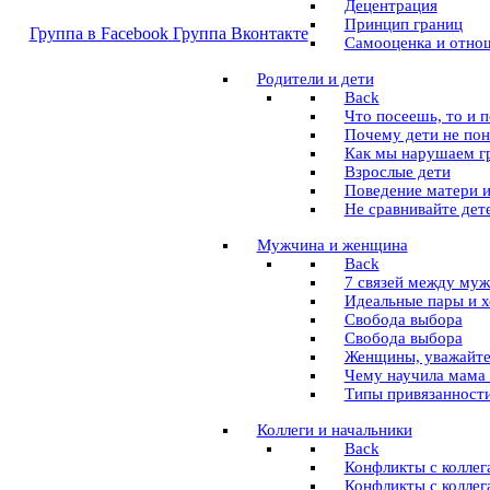
Децентрация
Принцип границ
Группа в Facebook
Группа Вконтакте
Самооценка и отно
Pодители и дети
Back
Что посеешь, то и 
Почему дети не по
Как мы нарушаем г
Взрослые дети
Поведение матери и
Не сравнивайте дет
Мужчина и женщина
Back
7 связей между му
Идеальные пары и 
Свобода выбора
Свобода выбора
Женщины, уважайте
Чему научила мама
Типы привязанности
Коллеги и начальники
Back
Конфликты с коллег
Конфликты с коллег