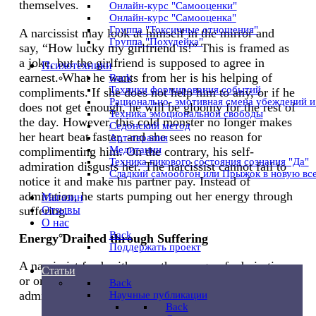
themselves.
Онлайн-курс "Cамооценки"
Онлайн-курс "Cамооценка"
Группа "Токсичные отношения"
A narcissist may look at himself in the mirror and
Группа "Похудейка"
say, “How lucky my girlfriend is!” This is framed as
a joke, but the girlfriend is supposed to agree in
Психотехники
earnest. What he wants from her is his helping of
Back
Техники формирования событий
compliments. If she does not help him to any, or if he
Рационально- эмотивная смена убеждений 
does not get enough, he will be gloomy for the rest of
Техника эмоциональной свободы
the day. However, this cold monster no longer makes
Седонский метод
her heart beat faster, and she sees no reason for
Арт-терапия
Медитации
complimenting him. On the contrary, his self-
Техника пикового состояния сознания "Да"
admiration disgusts her. The narcissist cannot fail to
Сладкий самообгон или Прыжок в новую вс
notice it and make his partner pay. Instead of
admiration, he starts pumping out her energy through
Магазин
Отзывы
suffering.
O нас
Back
Energy Drained through Suffering
Поддержать проект
A narcissist feeds either on the energy of admiration
Статьи
or on that of suffering. If you do not give them any
Back
admiration, it is the suffering for you.
Научные публикации
Back