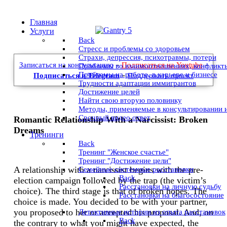
Главная
Услуги
Back
Стресс и проблемы со здоровьем
Страхи, депрессия, психотравмы, потери
-
-
Записаться на консультацию
Подписаться на Youtube
Проблемы во взаимоотношениях, конфликт
-
Проблемы на работе, в карьере и бизнесе
Подписаться в Telegram
Поддержать проект
Трудности адаптации иммигрантов
Достижение целей
Найти свою вторую половинку
Методы, применяемые в консультировании 
Срочный видео ответ
Romantic Relationship With a Narcissist: Broken
Dreams
Тренинги
Back
Тренинг "Женское счастье"
Тренинг "Достижение цели"
A relationship with a narcissist begins with the pre-
Семейные системные расстановки
Back
election campaign followed by the trap (the victim’s
Расстановки на личную судьбу
choice). The third stage is that of broken hopes. The
Расстановки на благосостояние
choice is made. You decided to be with your partner,
you proposed to her or accepted his proposal. And, on
Детективные истории из опыта расстановок
Back
the contrary to what you might have expected, the