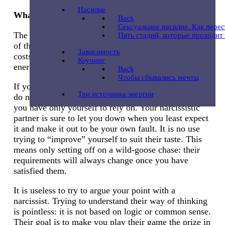
Насилие
What
Can
You
Do
?
Back
Сексуальное насилие. Как пере
The best plan is to leave as soon as possible. Get out
Пять стадий, которые проходит
of this trap; leave as quickly as you can. Every day
Зависимость
costs you your self-esteem, your identity, your
Коучинг
energy, and your health.
Back
Чтобы сбывались мечты
If you are unable to leave your partner at the moment,
Три источника энергии
do not plan anything together. Do not rely on them;
you have only yourself to rely on. Your narcissistic
partner is sure to let you down when you least expect
it and make it out to be your own fault. It is no use
trying to “improve” yourself to suit their taste. This
means only setting off on a wild-goose chase: their
requirements will always change once you have
satisfied them.
It is useless to try to argue your point with a
narcissist. Trying to understand their way of thinking
is pointless: it is not based on logic or common sense.
Their goal is to make you play their game the prize in